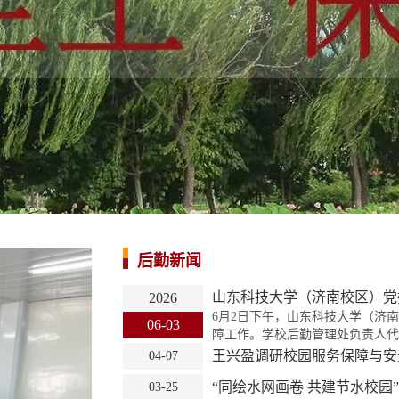
后勤新闻
山东科技大学（济南校区）党委
2026
6月2日下午，山东科技大学（济
06-03
障工作。学校后勤管理处负责人代守
王兴盈调研校园服务保障与安
04-07
“同绘水网画卷 共建节水校园
03-25